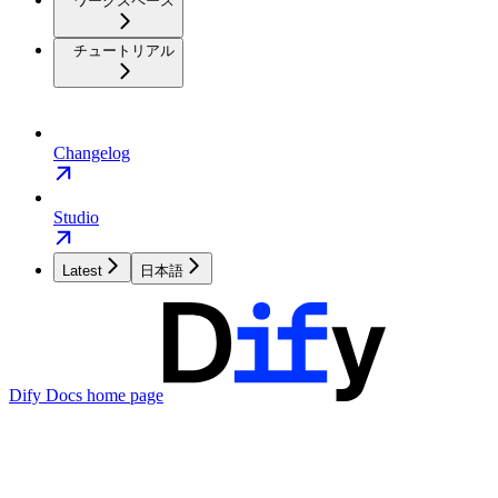
ワークスペース
チュートリアル
Changelog
Studio
Latest
日本語
Dify Docs
home page