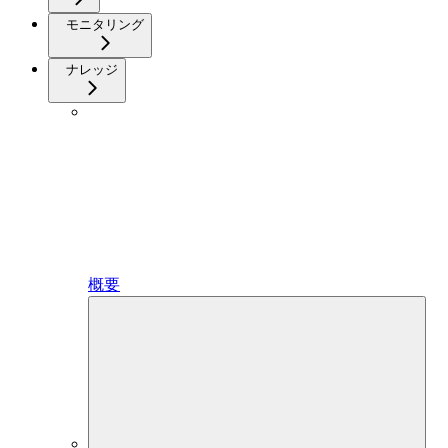
モニタリング
ナレッジ
概要