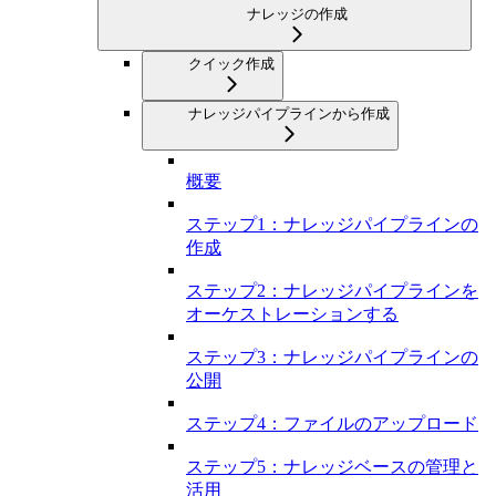
ナレッジの作成
クイック作成
ナレッジパイプラインから作成
概要
ステップ1：ナレッジパイプラインの
作成
ステップ2：ナレッジパイプラインを
オーケストレーションする
ステップ3：ナレッジパイプラインの
公開
ステップ4：ファイルのアップロード
ステップ5：ナレッジベースの管理と
活用