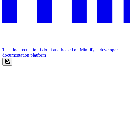
This documentation is built and hosted on Mintlify, a developer
documentation platform