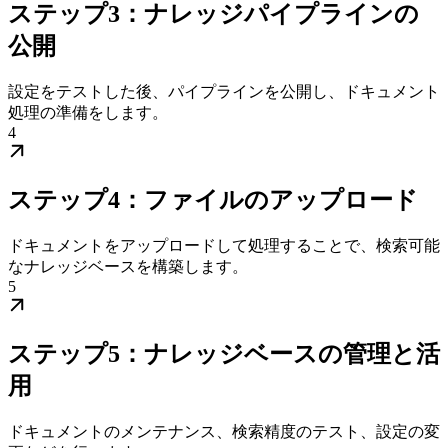
ステップ3：ナレッジパイプラインの
公開
設定をテストした後、パイプラインを公開し、ドキュメント
処理の準備をします。
4
ステップ4：ファイルのアップロード
ドキュメントをアップロードして処理することで、検索可能
なナレッジベースを構築します。
5
ステップ5：ナレッジベースの管理と活
用
ドキュメントのメンテナンス、検索精度のテスト、設定の変