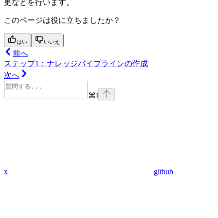
更などを行います。
このページは役に立ちましたか？
はい
いいえ
前へ
ステップ1：ナレッジパイプラインの作成
次へ
⌘
I
x
github