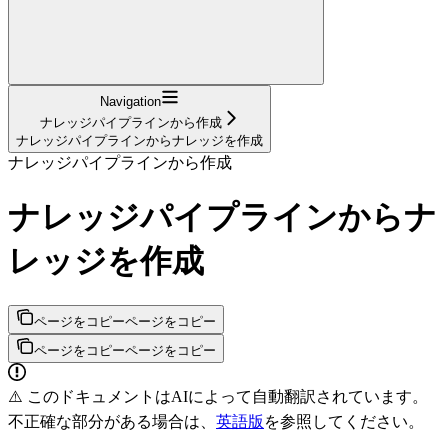
Navigation
ナレッジパイプラインから作成
ナレッジパイプラインからナレッジを作成
ナレッジパイプラインから作成
ナレッジパイプラインからナ
レッジを作成
ページをコピー
ページをコピー
ページをコピー
ページをコピー
⚠️ このドキュメントはAIによって自動翻訳されています。
不正確な部分がある場合は、
英語版
を参照してください。