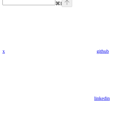
⌘
I
x
github
linkedin