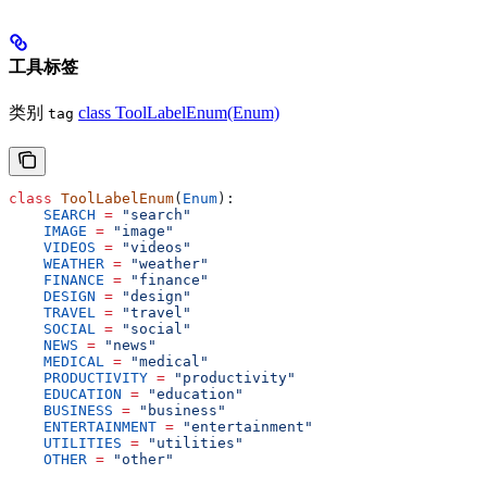
工具标签
类别
class ToolLabelEnum(Enum)
tag
class
 ToolLabelEnum
(
Enum
):
    SEARCH
 =
 "search"
    IMAGE
 =
 "image"
    VIDEOS
 =
 "videos"
    WEATHER
 =
 "weather"
    FINANCE
 =
 "finance"
    DESIGN
 =
 "design"
    TRAVEL
 =
 "travel"
    SOCIAL
 =
 "social"
    NEWS
 =
 "news"
    MEDICAL
 =
 "medical"
    PRODUCTIVITY
 =
 "productivity"
    EDUCATION
 =
 "education"
    BUSINESS
 =
 "business"
    ENTERTAINMENT
 =
 "entertainment"
    UTILITIES
 =
 "utilities"
    OTHER
 =
 "other"