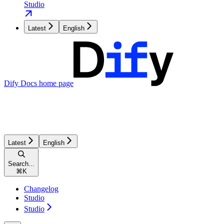
Studio
Latest
English
Dify Docs
home page
Latest
English
Search...
⌘
K
Changelog
Studio
Studio