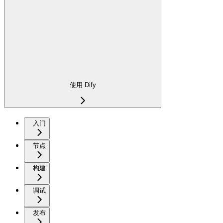
使用 Dify
入门
节点
构建
调试
发布