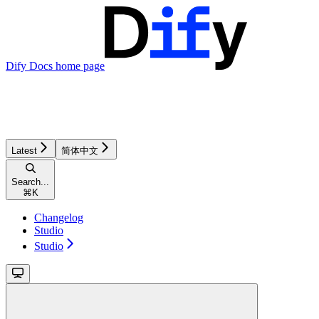
Dify Docs
home page
Latest
简体中文
Search...
⌘
K
Changelog
Studio
Studio