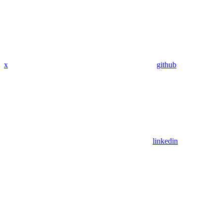
x
github
linkedin